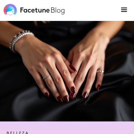
Please
note:
This
website
includes
an
accessibility
system.
BELLEZA