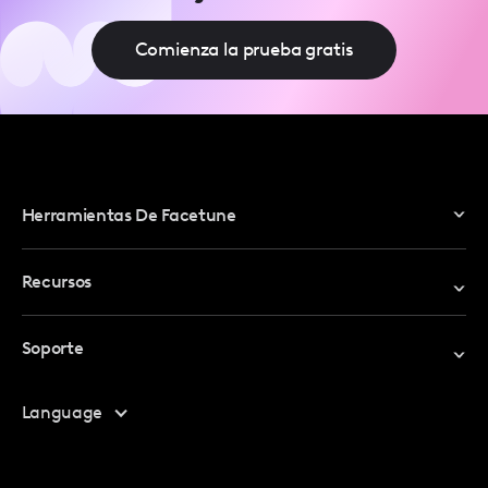
Comienza la prueba gratis
Herramientas De Facetune
Editor De Fotos
Recursos
Editor De Video
Canjear Código Promocional
Soporte
Mi Cuenta
Centro De Ayuda
Language
Programa De Afiliados
Contáctanos
Preguntas Frecuentes
Contact Us