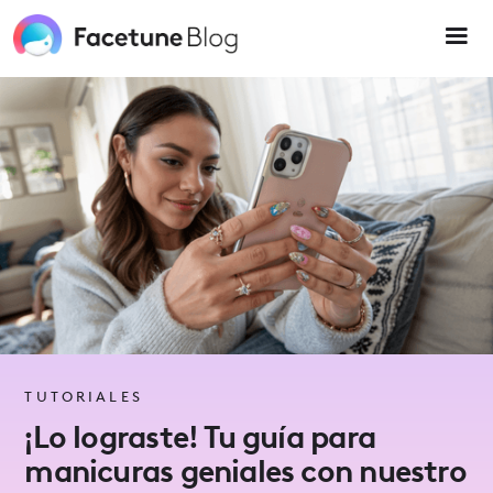
Please
note:
This
website
includes
an
accessibility
system.
TUTORIALES
¡Lo lograste! Tu guía para
manicuras geniales con nuestro