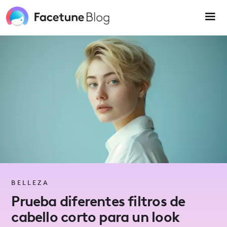
Please
note:
This
website
includes
an
accessibility
system.
BELLEZA
Prueba diferentes filtros de
cabello corto para un look