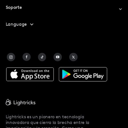
Canjear Código Promocional
Soporte
Mi Cuenta
Centro De Ayuda
Language
Programa De Afiliados
Contáctanos
Preguntas Frecuentes
Contact Us
Blog
Facetune Alternatives
Acerca De Facetune
Pricing
Facetune Reviews
Facetune Promo Codes
Lightricks es un pionero en tecnología
innovadora que cierra la brecha entre la